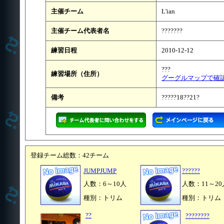
主催チーム
L'ian
主催チーム代表者名
???????
練習日程
2010-12-12
???
練習場所（住所）
グーグルマップで確
備考
?????18??21?
登録チーム総数：42チーム
JUMPJUMP
??????
人数：6～10人
人数：11～20
種別：トリム
種別：トリム
??
????????