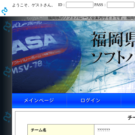
ID：
PASS：
ようこそ、ゲストさん。
福岡県のソフトバレー大会案内サイトです。福岡
チ
チーム名
???????