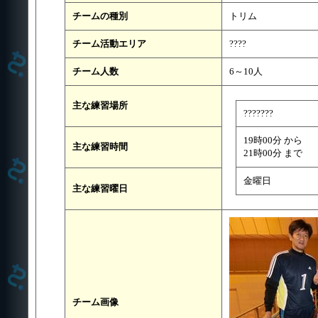
チームの種別
トリム
チーム活動エリア
????
チーム人数
6～10人
主な練習場所
???????
19時00分 から
主な練習時間
21時00分 まで
金曜日
主な練習曜日
チーム画像