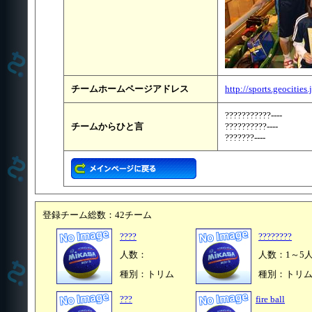
チームホームページアドレス
http://sports.geocitie
???????????----
チームからひと言
??????????----
???????----
登録チーム総数：42チーム
????
????????
人数：
人数：1～5
種別：トリム
種別：トリ
???
fire ball