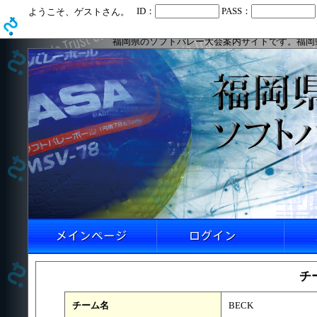
ID：
PASS：
ようこそ、ゲストさん。
福岡県のソフトバレー大会案内サイトです。福岡
チ
チーム名
BECK